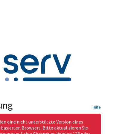
ung
Hilfe
den eine nicht unterstützte Version eines
asierten Browsers. Bitte aktualisieren Sie
rowser auf eine Chromium-Version 138 oder