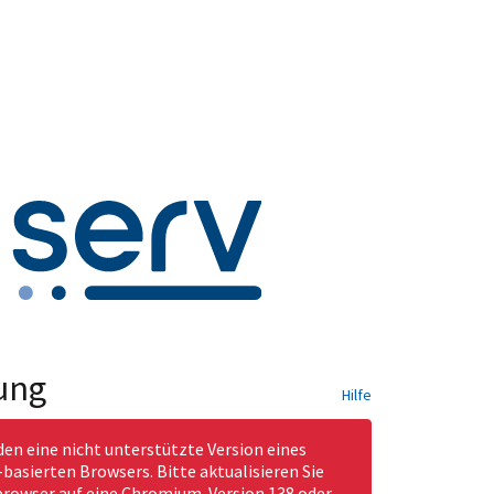
ung
Hilfe
den eine nicht unterstützte Version eines
asierten Browsers. Bitte aktualisieren Sie
rowser auf eine Chromium-Version 138 oder